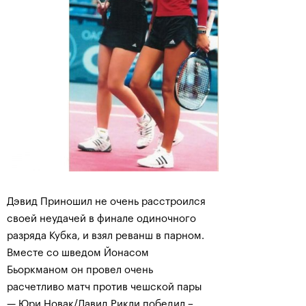
Дэвид Приношил не очень расстроился
своей неудачей в финале одиночного
разряда Кубка, и взял реванш в парном.
Вместе со шведом Йонасом
Бьоркманом он провел очень
расчетливо матч против чешской пары
— Юри Новак/Давид Рикли победил –