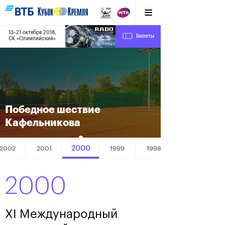
13–21 октября 2018,
8
Билеты
СК «Олимпийский»
:
:
10
17
19
Победное шествие
Кафельникова
2000
2002
2001
1999
1998
2000
XI Международный