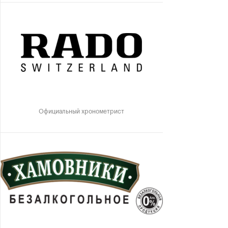
Официальный хронометрист