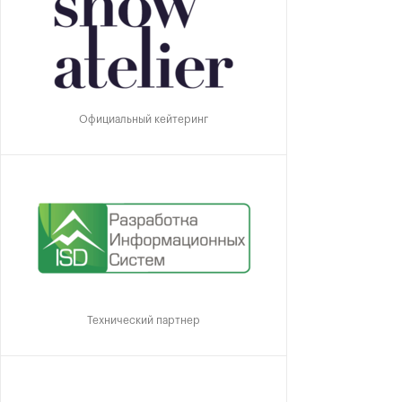
Официальный кейтеринг
Технический партнер