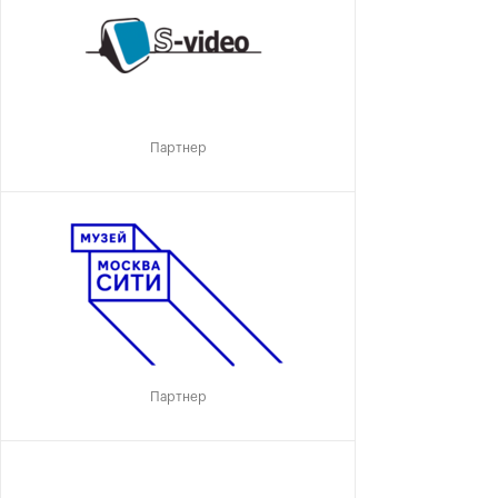
Партнер
Партнер