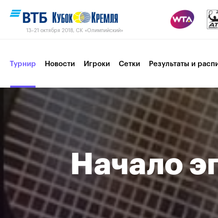
13–21 октября 2018, СК «Олимпийский»
Турнир
Новости
Игроки
Сетки
Результаты и расп
Пресс-центр
Партнеры
Контакты
Турнир 2017
Начало э