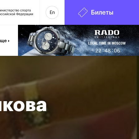
инистерство спорта
Билеты
En
оссийской Федерации
7
Еще
:
:
22
48
07
икова