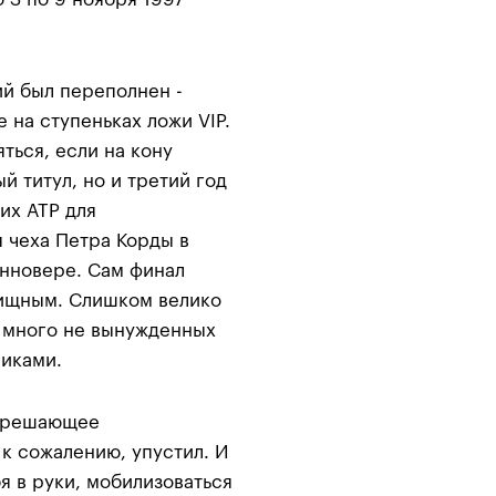
й был переполнен -
е на ступеньках ложи VIP.
ться, если на кону
й титул, но и третий год
их АТР для
я чеха Петра Корды в
анновере. Сам финал
лищным. Слишком велико
 много не вынужденных
иками.
л решающее
 к сожалению, упустил. И
бя в руки, мобилизоваться