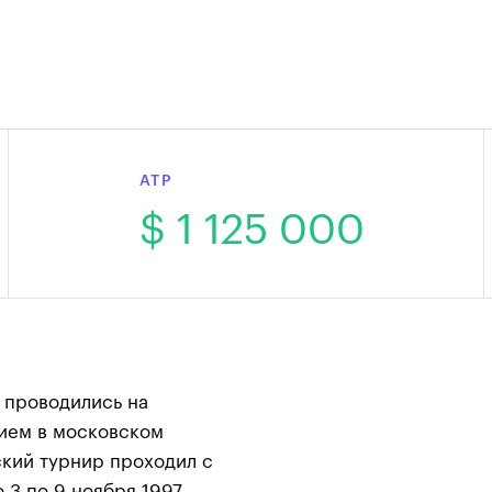
ATP
$ 1 125 000
 проводились на
ием в московском
кий турнир проходил с
о 3 по 9 ноября 1997