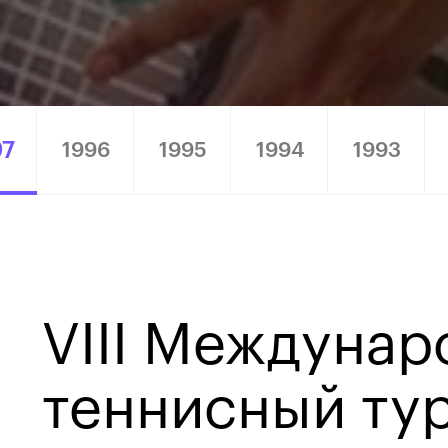
97
1996
1995
1994
1993
VIII Междуна
теннисный ту