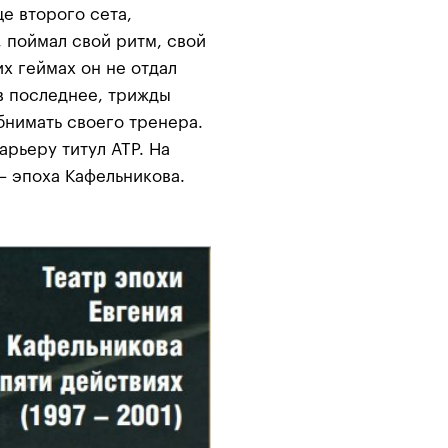
це второго сета,
, поймал свой ритм, свой
х геймах он не отдал
в последнее, трижды
бнимать своего тренера.
карьеру титул АТР. На
— эпоха Кафельникова.