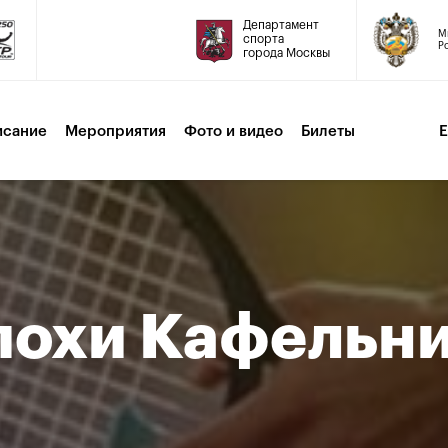
Департамент
М
спорта
Р
города Москвы
исание
Мероприятия
Фото и видео
Билеты
похи Кафельн