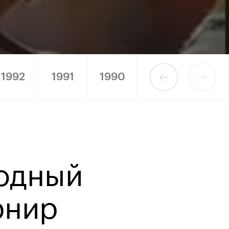
1992
1991
1990
родный
рнир