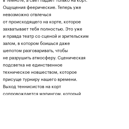
в темноте, а свет падает только на корт.
Ощущения феерические. Теперь уже
невозможно отвлечься
от происходящего на корте, которое
захватывает тебя полностью. Это уже
и правда театр со сценой и зрительским
залом, в котором боишься даже
шепотом разговаривать, чтобы
не разрушить атмосферу. Сценическая
подсветка не единственное
техническое новшеством, которое
присуще турниру нашего времени.
Выход теннисистов на корт
сопровождается мэпингом, который
помогает «оживлять», что угодно
в пространстве.