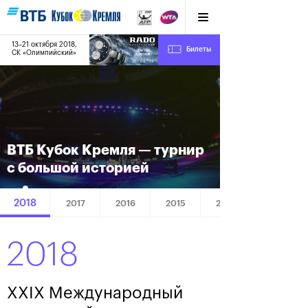
13–21 октября 2018,
7
Билеты
СК «Олимпийский»
:
:
21
08
19
ВТБ Кубок Кремля — турнир
с большой историей
2018
2017
2016
2015
2014
2018
XXIX Международный