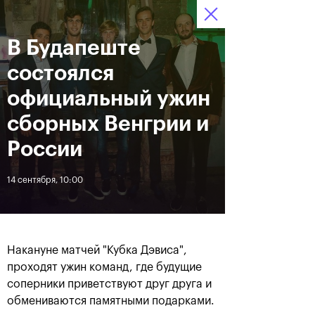
В Будапеште
13–21 октября 2018,
8
Билеты
СК «Олимпийский»
:
:
20
30
30
состоялся
Новости
официальный ужин
сборных Венгрии и
За все время
Дата
России
14 сентября, 10:00
ЛЕНТА
Фотогалерея за 21 октября
Хачанов разгромил
Маннарино в финале
«ВТБ Кубок Кремля»-2018
Накануне матчей "Кубка Дэвиса",
проходят ужин команд, где будущие
соперники приветствуют друг друга и
21 октября, 20:45
21 октября, 17:00
обмениваются памятными подарками.