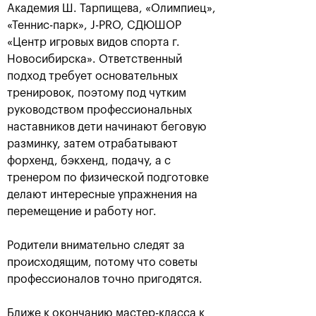
Академия Ш. Тарпищева, «Олимпиец»,
«Теннис-парк», J-PRO, СДЮШОР
«Центр игровых видов спорта г.
Новосибирска». Ответственный
подход требует основательных
Карен Хачанов: «Этот титул
навсегда останется в
тренировок, поэтому под чутким
памяти!»
руководством профессиональных
наставников дети начинают беговую
21 октября, 19:00
разминку, затем отрабатывают
форхенд, бэкхенд, подачу, а с
тренером по физической подготовке
делают интересные упражнения на
перемещение и работу ног.
Крайчек и Рам –
Карен Хачанов:
Родители внимательно следят за
победители «ВТБ Кубок
«Конечно, хочется
Кремля»-2018
выиграть титульный
происходящим, потому что советы
матч»
профессионалов точно пригодятся.
21 октября, 17:00
20 октября, 22:30
Ближе к окончанию мастер-класса к