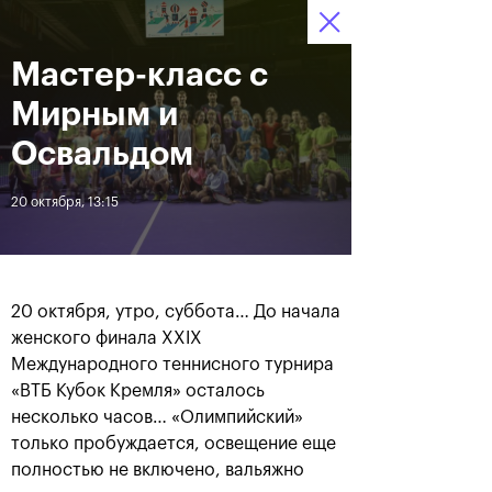
Мастер-класс с
13–21 октября 2018,
7
Билеты
СК «Олимпийский»
:
:
16
08
10
Мирным и
Новости
Освальдом
20 октября, 13:15
За все время
Дата
ЛЕНТА
20 октября, утро, суббота… До начала
Фотогалерея за 21 октября
Хачанов разгромил
женского финала XXIX
Маннарино в финале
Международного теннисного турнира
«ВТБ Кубок Кремля»-2018
«ВТБ Кубок Кремля» осталось
несколько часов… «Олимпийский»
только пробуждается, освещение еще
21 октября, 20:45
21 октября, 17:00
полностью не включено, вальяжно