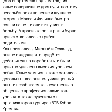
(оба спортсмена под 2 метра), их
юные соперники не дрогнули, поэтому
несерьёзное отношение и шутки со
стороны Макса и Филиппа быстро
сошли на нет, и они втянулись в
борьбу. А красивые розыгрыши бурно
Карен Хачанов: «С
Итоги дня: пятница
приветствовались с трибун
Медведевым мы
родителями.
соперники на корте и
19 октября, 22:45
друзья за его
Как признались, Мирный и Освальд,
пределами»
они не ожидали, что придётся
19 октября, 22:45
действительно поработать, и были
приятно удивлены высоким уровнем
ребят. Юные чемпионы тоже остались
довольны – все они получили ценный
опыт и незабываемые впечатления от
общения с профессионалами топ-
уровня, а также сувениры от
организаторов турнира «ВТБ Кубок
Кремля».