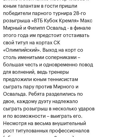
юным талантам в гости пришли
победители парного турнира 28-го
розыгрыша «ВТБ Кубок Кремля» Макс
Мирный и Филипп Освальд - в финале
этого года им предстоит отстаивать
Даниил Медведев:
Дарья Касаткина: «Я
«Невозможно все
всегда мечтала
свой титул на кортах СК
время играть на
выиграть ВТБ Кубок
«Олимпийский». Выход на корт со
максимуме своих
Кремля именно в
возможностей»
Олимпийском»
столь именитыми соперниками –
20 октября, 21:00
20 октября, 16:30
большая честь и одновременно повод
для волнений, ведь тренеры
предложили юным теннисистам
сыграть пару против Мирного и
Освальда. Ребята разделились по
двое, каждому дуэту надлежало
сыграть розыгрыш в несколько ударов
Дарья Касаткина стала
Даниил Медведев:
чемпионкой «ВТБ Кубок
«Надеюсь, что завтра
и по возможности – выиграть его.
Кремля»
мы сможем выявить
Несмотря на весьма внушительный
сильнейшего!»
20 октября, 16:00
рост титулованных профессионалов
19 октября, 23:00