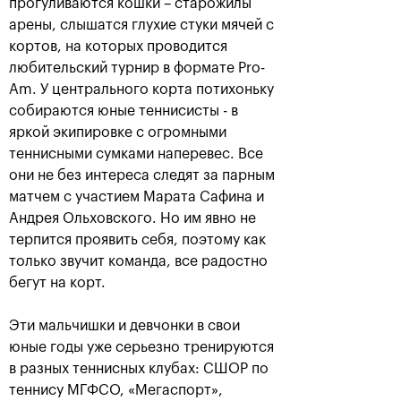
прогуливаются кошки – старожилы
арены, слышатся глухие стуки мячей с
кортов, на которых проводится
любительский турнир в формате Pro-
Am. У центрального корта потихоньку
собираются юные теннисисты - в
яркой экипировке с огромными
теннисными сумками наперевес. Все
они не без интереса следят за парным
матчем с участием Марата Сафина и
Андрея Ольховского. Но им явно не
Российский дубль на «ВТБ
терпится проявить себя, поэтому как
Кубок Кремля»-2018
только звучит команда, все радостно
25 октября, 18:00
бегут на корт.
Эти мальчишки и девчонки в свои
юные годы уже серьезно тренируются
в разных теннисных клубах: СШОР по
теннису МГФСО, «Мегаспорт»,