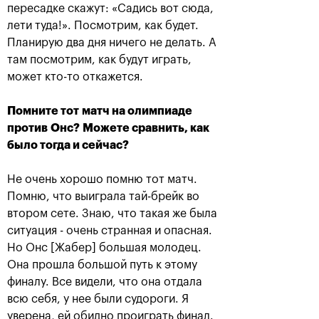
пересадке скажут: «Садись вот сюда,
Дарья Касаткина: «Завтра я
лети туда!». Посмотрим, как будет.
просто выйду на корт и буду
Планирую два дня ничего не делать. А
стараться играть от себя»
там посмотрим, как будут играть,
19 октября, 20:45
может кто-то откажется.
Помните тот
матч на олимпиаде
против
Онс?
Можете сравнить, как
было тогда и сейчас?
Не очень хорошо помню тот матч.
Помню, что выиграла тай-брейк во
втором сете. Знаю, что такая же была
ситуация - очень странная и опасная.
Но Онс [Жабер] большая молодец.
Панова и Зигемунд отметят
Она прошла большой путь к этому
победу Netflix’ом и
шоколадом
финалу. Все видели, что она отдала
всю себя, у нее были судороги. Я
19 октября, 18:45
уверена, ей обидно проиграть финал.