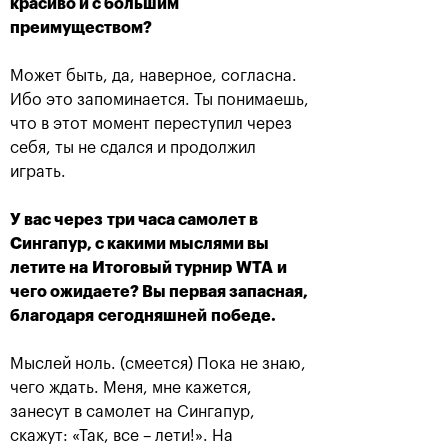
красиво и с большим
преимуществом?
Может быть, да, наверное, согласна.
Ибо это запоминается. Ты понимаешь,
что в этот момент переступил через
Карен Хачанов: «С
Итоги дня: пятница
себя, ты не сдался и продолжил
Медведевым мы
играть.
соперники на корте и
19 октября, 22:45
друзья за его
пределами»
У вас через
три часа самолет в
19 октября, 22:45
Сингапур, с какими мыслями вы
летите на
Итоговый турнир
WTA
и
чего ожидаете? Вы первая запасная,
благодаря
сегодняшней
победе.
Мыслей ноль. (смеется) Пока не знаю,
чего ждать. Меня, мне кажется,
занесут в самолет на Сингапур,
скажут: «Так, все – лети!». На