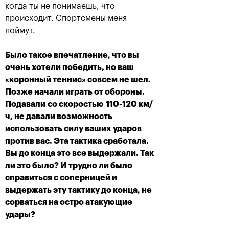
когда ты не понимаешь, что
происходит. Спортсмены меня
поймут.
Было такое впечатление, что вы
Карен Хачанов: «Этот титул
навсегда останется в
очень хотели победить, но ваш
памяти!»
«коронный теннис» совсем не шел.
Позже начали играть от обороны.
21 октября, 19:00
Подавали
со скоростью
110-120 км/
ч, не давали возможность
использовать силу ваших ударов
против вас. Эта тактика сработала.
Вы до конца это все выдержали. Так
ли это было? И трудно ли было
Крайчек и Рам –
Карен Хачанов:
справиться с соперницей и
победители «ВТБ Кубок
«Конечно, хочется
Кремля»-2018
выиграть титульный
выдержать эту тактику до конца, не
матч»
сорваться на остро атакующие
21 октября, 17:00
20 октября, 22:30
удары?