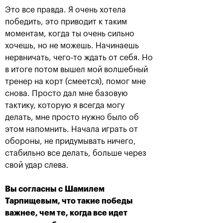
Это все правда. Я очень хотела
победить, это приводит к таким
моментам, когда ты очень сильно
хочешь, но не можешь. Начинаешь
нервничать, чего-то ждать от себя. Но
Даниил Медведев:
Дарья Касаткина: «Я
«Невозможно все
всегда мечтала
в итоге потом вышел мой волшебный
время играть на
выиграть ВТБ Кубок
тренер на корт (смеется), помог мне
максимуме своих
Кремля именно в
возможностей»
Олимпийском»
снова. Просто дал мне базовую
20 октября, 21:00
20 октября, 16:30
тактику, которую я всегда могу
делать, мне просто нужно было об
этом напомнить. Начала играть от
обороны, не придумывать ничего,
стабильно все делать, больше через
свой удар слева.
Дарья Касаткина стала
Даниил Медведев:
чемпионкой «ВТБ Кубок
«Надеюсь, что завтра
Вы согласны с
Шамилем
Кремля»
мы сможем выявить
Тарпищевым, что такие победы
сильнейшего!»
20 октября, 16:00
важнее, чем те, когда все идет
19 октября, 23:00