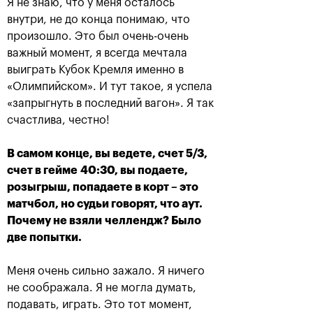
Я не знаю, что у меня осталось
внутри, не до конца понимаю, что
произошло. Это был очень-очень
важный момент, я всегда мечтала
выиграть Кубок Кремля именно в
«Олимпийском». И тут такое, я успела
«запрыгнуть в последний вагон». Я так
счастлива, честно!
В самом конце, вы ведете, счет 5/3,
счет в гейме
40:30, вы подаете,
Российский дубль на «ВТБ
розыгрыш, попадаете в корт – это
Кубок Кремля»-2018
матчбол, но судьи говорят, что аут.
25 октября, 18:00
Почему не взяли
челлендж? Было
две попытки.
Меня очень сильно зажало. Я ничего
не соображала. Я не могла думать,
подавать, играть. Это тот момент,