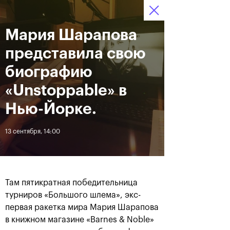
Мария Шарапова
13–21 октября 2018,
9
Билеты
СК «Олимпийский»
:
:
16
53
10
представила свою
Новости
биографию
«Unstoppable» в
За все время
Дата
Нью-Йорке.
13 сентября, 14:00
ЛЕНТА
Фотогалерея за 21 октября
Хачанов разгромил
Маннарино в финале
«ВТБ Кубок Кремля»-2018
Там пятикратная победительница
турниров «Большого шлема», экс-
первая ракетка мира Мария Шарапова
21 октября, 20:45
21 октября, 17:00
в книжном магазине «Barnes & Noble»