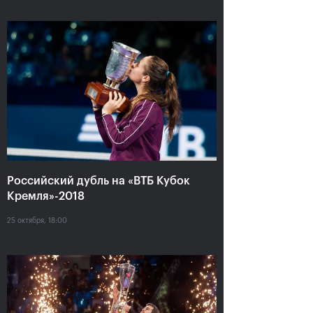
Карен Хачанов: «Этот титул
навсегда останется в
памяти!»
21 октября, 19:00
Российский дубль на «ВТБ Кубок
Кремля»-2018
25 октября, 18:00
Крайчек и Рам –
Карен Хачанов:
победители «ВТБ Кубок
«Конечно, хочется
Кремля»-2018
выиграть титульный
матч»
21 октября, 17:00
20 октября, 22:30