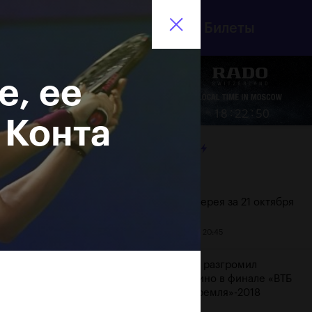
инистерство спорта
Билеты
En
оссийской Федерации
е, ее
6
Еще
:
:
18
22
51
 Конта
ЛЕНТА
Дата
Фотогалерея за 21 октября
21 октября, 20:45
Хачанов разгромил
Маннарино в финале «ВТБ
Кубок Кремля»-2018