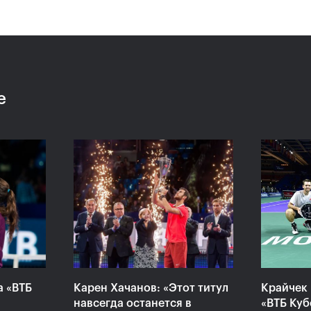
«Конечно,
Даниил Медведев:
Дарь
ь
«Невозможно все время
всег
е
играть на максимуме
ВТБ 
своих возможностей»
в Ол
20 октября, 21:00
20 октяб
а «ВТБ
Карен Хачанов: «Этот титул
Крайчек 
навсегда останется в
«ВТБ Куб