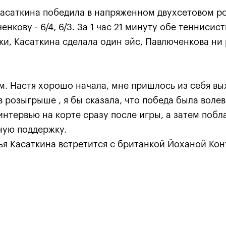
Касаткина победила в напряженном двухсетовом р
нкову - 6/4, 6/3. За 1 час 21 минуту обе теннисис
и, Касаткина сделала один эйс, Павлюченкова ни 
м. Настя хорошо начала, мне пришлось из себя в
в розыгрыше , я бы сказала, что победа была волев
интервью на корте сразу после игры, а затем поб
Карен Хачанов: «Этот титу
вную поддержку.
навсегда останется в памя
ья Касаткина встретится с британкой Йоханой Кон
21 октября, 19:00