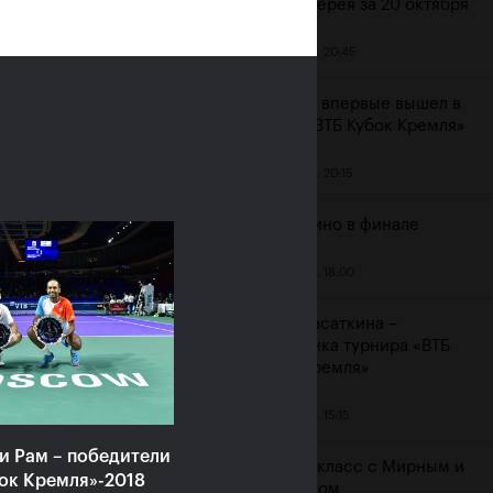
Фотогалерея за 20 октября
20 октября, 20:45
Хачанов впервые вышел в
я Касаткина: «Я
финал «ВТБ Кубок Кремля»
да мечтала выиграть
Кубок Кремля именно
20 октября, 20:15
импийском»
Маннарино в финале
ря, 16:30
20 октября, 18:00
Дарья Касаткина –
чемпионка турнира «ВТБ
Кубок Кремля»
20 октября, 15:15
и Рам – победители
Мастер-класс с Мирным и
ок Кремля»-2018
Освальдом