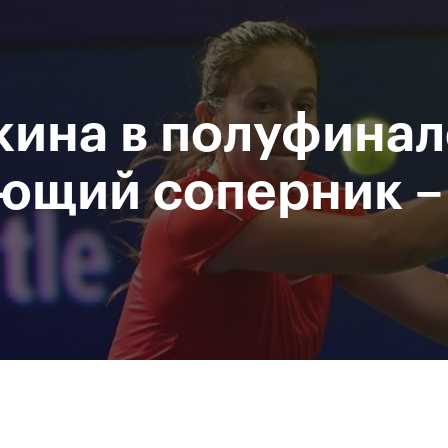
Департамент
М
спорта
Р
города Москвы
кина в полуфинал
исание
Мероприятия
Фото и видео
Билеты
ющий соперник –
За все время