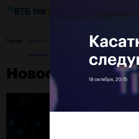
13–21 октября 2018, СК «Олимпийский»
Касат
Турнир
Новости
Игроки
Сетки
Результаты и расп
следу
Новости
Пресс-центр
Партнеры
Контакты
Турнир 2017
18 октября, 20:15