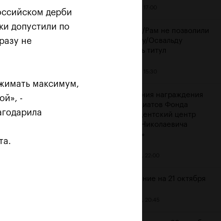
21 октября, 17:00
оссийском дерби
тки допустили по
Крайчек/Рам не позволили
разу не
Мирному/Освальду
защитить титул
21 октября, 15:30
ыжимать максимум,
Церемония награждения
ой», -
стипендиатов Фонда
лагодарила
«Президентский центр
л
Бориса Николаевича
ти!»
Ельцина»
та.
20 октября, 22:00
Расписание на 21 октября
20 октября, 20:45