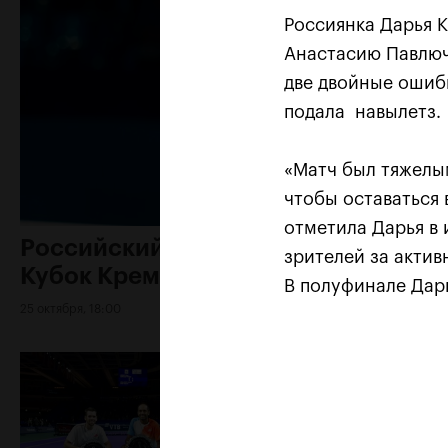
Россиянка Дарья 
Анастасию Павлюче
две двойные ошибк
подала навылетз.
«Матч был тяжелы
чтобы оставаться 
отметила Дарья в 
Российский дубль на «ВТБ
зрителей за акти
Кубок Кремля»-2018
В полуфинале Дар
25 октября, 18:00