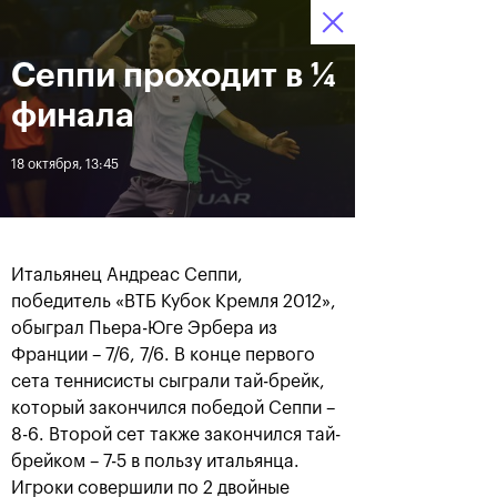
Сеппи проходит в ¼
13–21 октября 2018,
7
Билеты
СК «Олимпийский»
:
:
13
38
47
финала
Новости
18 октября, 13:45
За все время
Дата
Итальянец Андреас Сеппи,
ЛЕНТА
победитель «ВТБ Кубок Кремля 2012»,
обыграл Пьера-Юге Эрбера из
Фотогалерея за 21 октября
Хачанов разгромил
Маннарино в финале
Франции – 7/6, 7/6. В конце первого
«ВТБ Кубок Кремля»-2018
сета теннисисты сыграли тай-брейк,
который закончился победой Сеппи –
8-6. Второй сет также закончился тай-
брейком – 7-5 в пользу итальянца.
21 октября, 20:45
21 октября, 17:00
Игроки совершили по 2 двойные