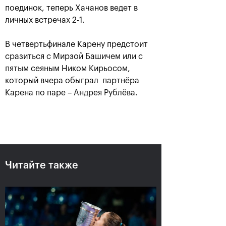
поединок, теперь Хачанов ведет в
личных встречах 2-1.
В четвертьфинале Карену предстоит
сразиться c Мирзой Башичем или с
пятым сеяным Ником Кирьосом,
который вчера обыграл партнёра
Карена по паре – Андрея Рублёва.
Российский дубль на «ВТБ
Кубок Кремля»-2018
25 октября, 18:00
Читайте также