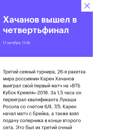
Хачанов вышел в
13–21 октября 2018,
8
Билеты
СК «Олимпийский»
:
:
13
55
43
четвертьфинал
Новости
17 октября, 17:45
За все время
Дата
Третий сеяный турнира, 26-я ракетка
ЛЕНТА
мира россиянин Карен Хачанов
выиграл свой первый матч на «ВТБ
Фотогалерея за 21 октября
Хачанов разгромил
Маннарино в финале
Кубок Кремля»-2018. За 1,5 часа он
«ВТБ Кубок Кремля»-2018
переиграл квалификанта Лукаша
Росола со счетом 6/4, 7/5. Карен
начал матч с брейка, а также взял
подачу соперника в конце второго
21 октября, 20:45
21 октября, 17:00
сета. Это был их третий очный