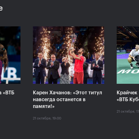
е
«Конечно,
Даниил Медведев:
Дарь
ь
«Невозможно все время
всег
играть на максимуме
ВТБ 
своих возможностей»
в Ол
20 октября, 21:00
20 октяб
а «ВТБ
Карен Хачанов: «Этот титул
Крайчек 
навсегда останется в
«ВТБ Куб
памяти!»
21 октября, 1
21 октября, 19:00