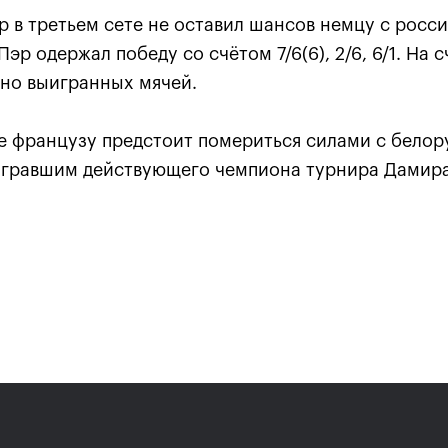
р в третьем сете не оставил шансов немцу с росс
эр одержал победу со счётом 7/6(6), 2/6, 6/1. На с
вно выигранных мячей.
е французу предстоит помериться силами с бело
гравшим действующего чемпиона турнира Дамир
Карен Хачанов: «Этот титу
навсегда останется в памя
21 октября, 19:00