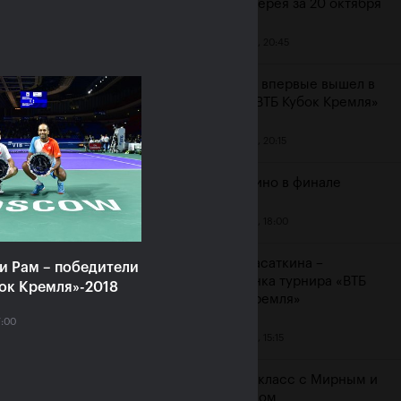
Фотогалерея за 20 октября
20 октября, 20:45
Хачанов впервые вышел в
я Касаткина: «Я
финал «ВТБ Кубок Кремля»
да мечтала выиграть
Кубок Кремля именно
20 октября, 20:15
импийском»
Маннарино в финале
ря, 16:30
20 октября, 18:00
Дарья Касаткина –
и Рам – победители
чемпионка турнира «ВТБ
ок Кремля»-2018
Кубок Кремля»
7:00
20 октября, 15:15
Мастер-класс с Мирным и
Освальдом