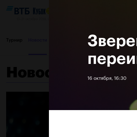
13–21 октября 2018, СК «Олимпийский»
Звере
Турнир
Новости
Игроки
Сетки
Результаты и расп
переи
Новости
Пресс-центр
Партнеры
Контакты
Турнир 2017
16 октября, 16:30