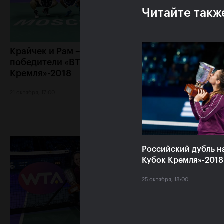
Читайте такж
Крайчек и Рам –
Карен Хачанов: 
победители «ВТБ Кубок
хочется выиграт
Кремля»-2018
титульный матч»
21 октября, 17:00
20 октября, 22:30
Российский дубль н
Кубок Кремля»-2018
25 октября, 18:00