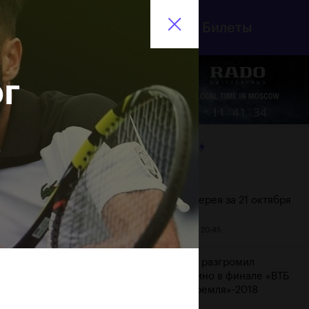
инистерство спорта
Билеты
En
оссийской Федерации
г
8
Еще
:
:
11
41
35
ЛЕНТА
Дата
Фотогалерея за 21 октября
21 октября, 20:45
Хачанов разгромил
Маннарино в финале «ВТБ
Кубок Кремля»-2018