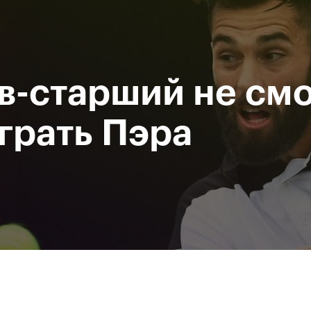
Департамент
М
спорта
Р
города Москвы
в-старший не смо
исание
Мероприятия
Фото и видео
Билеты
грать Пэра
За все время