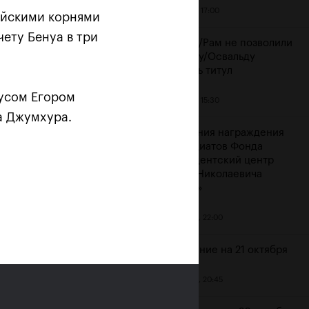
21 октября, 17:00
ийскими корнями
чету Бенуа в три
Крайчек/Рам не позволили
Мирному/Освальду
защитить титул
русом Егором
21 октября, 15:30
а Джумхура.
Церемония награждения
стипендиатов Фонда
«Президентский центр
л
Бориса Николаевича
ти!»
Ельцина»
20 октября, 22:00
Расписание на 21 октября
20 октября, 20:45