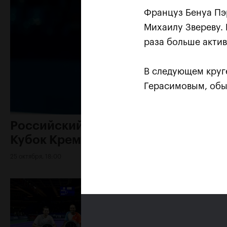
Француз Бенуа Пэ
Михаилу Звереву. П
раза больше акти
В следующем круг
Герасимовым, обы
Российский дубль на «ВТБ
Кубок Кремля»-2018
25 октября, 18:00