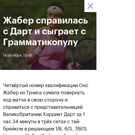
Жабер справилась
13–21 октября 2018,
8
Билеты
СК «Олимпийский»
:
:
19
01
20
с Дарт и сыграет с
Новости
Грамматикопулу
14 октября, 13:45
За все время
Дата
ЛЕНТА
Четвёртый номер квалификации Онс
Фотогалерея за 21 октября
Хачанов разгромил
Жабер из Туниса сумела повернуть
Маннарино в финале
ход матча в свою сторону и
«ВТБ Кубок Кремля»-2018
справиться с представительницей
Великобритании Хэрриет Дарт за 1
час 34 минуты в трёх сетах с тай-
21 октября, 20:45
21 октября, 17:00
брейком в решающем 1/6, 6/3, 7/6(1).