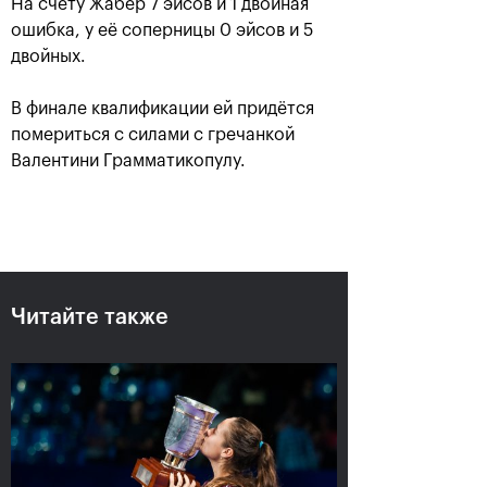
На счету Жабер 7 эйсов и 1 двойная
ошибка, у её соперницы 0 эйсов и 5
двойных.
В финале квалификации ей придётся
помериться с силами с гречанкой
Валентини Грамматикопулу.
Российский дубль на «ВТБ
Кубок Кремля»-2018
Читайте также
25 октября, 18:00