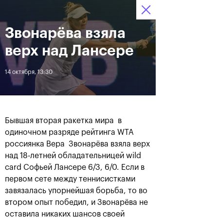
Звонарёва взяла
13–21 октября 2018,
7
Билеты
СК «Олимпийский»
:
:
08
51
25
верх над Лансере
Новости
14 октября, 13:30
За все время
Дата
Бывшая вторая ракетка мира в
ЛЕНТА
одиночном разряде рейтинга WTA
россиянка Вера Звонарёва взяла верх
Фотогалерея за 21 октября
Хачанов разгромил
Маннарино в финале
над 18-летней обладательницей wild
«ВТБ Кубок Кремля»-2018
card Софьей Лансере 6/3, 6/0. Если в
первом сете между теннисистками
завязалась упорнейшая борьба, то во
втором опыт победил, и Звонарёва не
21 октября, 20:45
21 октября, 17:00
оставила никаких шансов своей