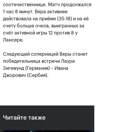
соотечественнице. Матч продолжался
1 час 8 минут. Вера активнее
действовала на приёме (35-18) и на её
счету больше очков, выигранных за
счёт активной игры 12 против 8 у
Лансере.
Следующей соперницей Веры станет
победительница встречи Лаура
Зигемунд (Германия) – Ивана
Джорович (Сербия).
Российский дубль на «ВТБ
Кубок Кремля»-2018
25 октября, 18:00
Читайте также