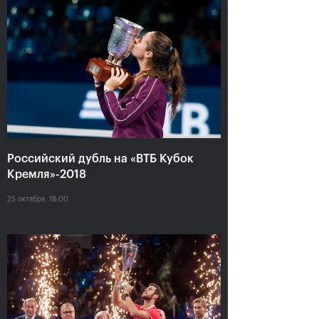
Карен Хачанов: «Этот титул
навсегда останется в
памяти!»
21 октября, 19:00
Российский дубль на «ВТБ Кубок
Кремля»-2018
25 октября, 18:00
Крайчек и Рам –
Карен Хачанов:
победители «ВТБ Кубок
«Конечно, хочется
Кремля»-2018
выиграть титульный
матч»
21 октября, 17:00
20 октября, 22:30