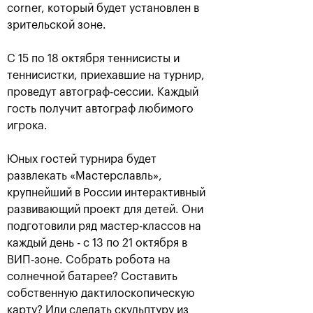
corner, который будет установлен в
зрительской зоне.
С 15 по 18 октября теннисисты и
теннисистки, приехавшие на турнир,
Карен Хачанов: «Этот титул
навсегда останется в
проведут автограф-сессии. Каждый
памяти!»
гость получит автограф любимого
игрока.
21 октября, 19:00
Юных гостей турнира будет
развлекать «Мастерславль»,
крупнейший в России интерактивный
развивающий проект для детей. Они
подготовили ряд мастер-классов на
Крайчек и Рам –
Карен Хачанов:
каждый день - с 13 по 21 октября в
победители «ВТБ Кубок
«Конечно, хочется
Кремля»-2018
выиграть титульный
ВИП-зоне. Собрать робота на
матч»
солнечной батарее? Составить
21 октября, 17:00
20 октября, 22:30
собственную дактилоскопическую
карту? Или сделать скульптуру из