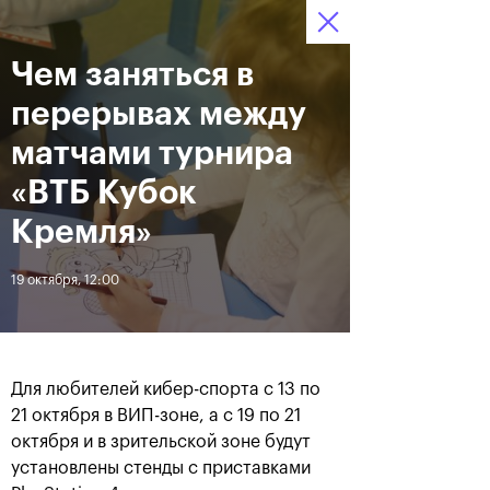
Чем заняться в
13–21 октября 2018,
6
Билеты
СК «Олимпийский»
:
:
22
26
34
перерывах между
Новости
матчами турнира
«ВТБ Кубок
За все время
Дата
Кремля»
19 октября, 12:00
ЛЕНТА
Фотогалерея за 21 октября
Хачанов разгромил
Маннарино в финале
«ВТБ Кубок Кремля»-2018
Для любителей кибер-спорта с 13 по
21 октября в ВИП-зоне, а с 19 по 21
октября и в зрительской зоне будут
21 октября, 20:45
21 октября, 17:00
установлены стенды с приставками