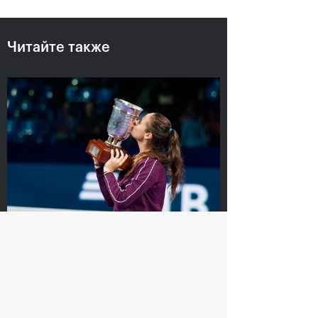
Читайте также
Карен Хачанов: «С
Итоги дня: пятница
Медведевым мы
соперники на корте и
19 октября, 22:45
друзья за его
пределами»
19 октября, 22:45
Российский дубль на «ВТБ Кубок
Кремля»-2018
25 октября, 18:00