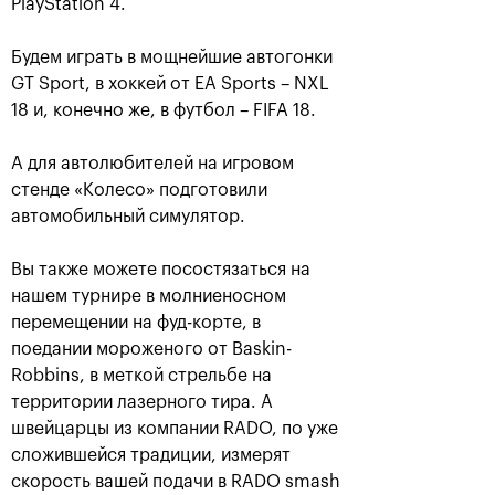
PlayStation 4.
Будем играть в мощнейшие автогонки
GT Sport, в хоккей от EA Sports – NXL
18 и, конечно же, в футбол – FIFA 18.
А для автолюбителей на игровом
стенде «Колесо» подготовили
автомобильный симулятор.
Вы также можете посостязаться на
Российский дубль на «ВТБ
нашем турнире в молниеносном
Кубок Кремля»-2018
перемещении на фуд-корте, в
25 октября, 18:00
поедании мороженого от Baskin-
Robbins, в меткой стрельбе на
территории лазерного тира. А
швейцарцы из компании RADO, по уже
сложившейся традиции, измерят
скорость вашей подачи в RADO smash