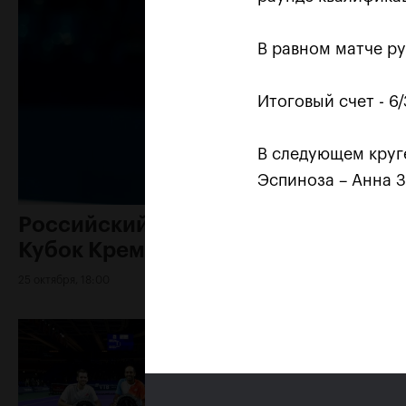
В равном матче р
Итоговый счет - 6/3
В следующем круге
Эспиноза – Анна З
Российский дубль на «ВТБ
Кубок Кремля»-2018
25 октября, 18:00