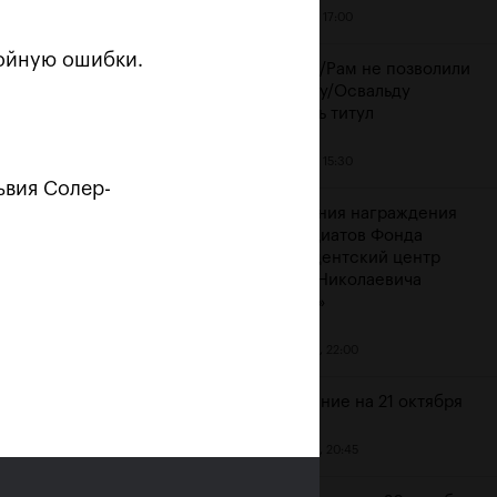
21 октября, 17:00
войную ошибки.
Крайчек/Рам не позволили
Мирному/Освальду
защитить титул
21 октября, 15:30
ьвия Солер-
Церемония награждения
стипендиатов Фонда
«Президентский центр
л
Бориса Николаевича
ти!»
Ельцина»
20 октября, 22:00
Расписание на 21 октября
20 октября, 20:45