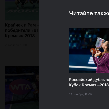
Читайте такж
Крайчек и Рам –
Карен Хачанов: 
победители «ВТБ Кубок
хочется выиграт
Кремля»-2018
титульный матч»
21 октября, 17:00
20 октября, 22:30
Российский дубль н
Кубок Кремля»-2018
25 октября, 18:00