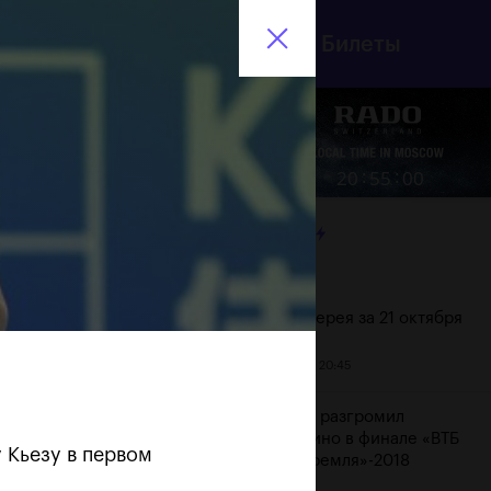
инистерство спорта
Билеты
En
оссийской Федерации
7
Еще
:
:
20
55
01
ЛЕНТА
Дата
Фотогалерея за 21 октября
21 октября, 20:45
Хачанов разгромил
Маннарино в финале «ВТБ
 Кьезу в первом
Кубок Кремля»-2018