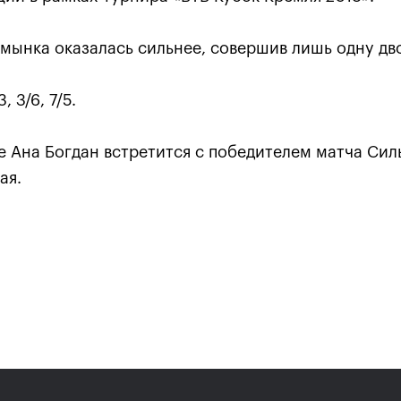
умынка оказалась сильнее, совершив лишь одну д
, 3/6, 7/5.
 Ана Богдан встретится с победителем матча Сил
ая.
Карен Хачанов: «Этот титу
навсегда останется в памя
21 октября, 19:00