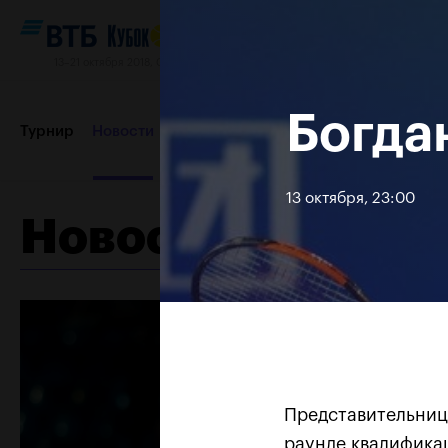
13–21 октября 2018, СК «Олимпийский»
Богда
Турнир
Новости
Игроки
Сетки
Результаты и расп
13 октября, 23:00
Новости
Пресс-центр
Партнеры
Контакты
Турнир 2017
Представительниц
раунде квалификац