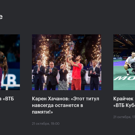
е
«Конечно,
Даниил Медведев:
Дарь
ь
«Невозможно все время
всег
играть на максимуме
ВТБ 
своих возможностей»
в Ол
20 октября, 21:00
20 октяб
а «ВТБ
Карен Хачанов: «Этот титул
Крайчек 
навсегда останется в
«ВТБ Куб
памяти!»
21 октября, 1
21 октября, 19:00