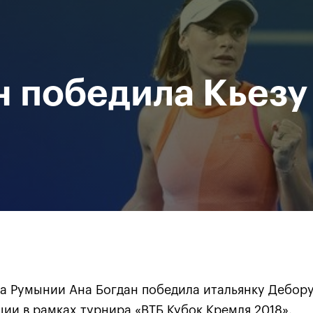
Департамент
М
спорта
Р
города Москвы
н победила Кьезу
исание
Мероприятия
Фото и видео
Билеты
За все время
а Румынии Ана Богдан победила итальянку Дебору
ии в рамках турнира «ВТБ Кубок Кремля 2018».