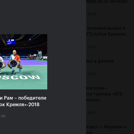
Фотогалерея за 20 октября
20 октября, 20:45
Хачанов впервые вышел в
я Касаткина: «Я
финал «ВТБ Кубок Кремля»
да мечтала выиграть
Кубок Кремля именно
20 октября, 20:15
импийском»
Маннарино в финале
ря, 16:30
20 октября, 18:00
Дарья Касаткина –
чемпионка турнира «ВТБ
и Рам – победители
Кубок Кремля»
ок Кремля»-2018
20 октября, 15:15
7:00
Мастер-класс с Мирным и
Освальдом