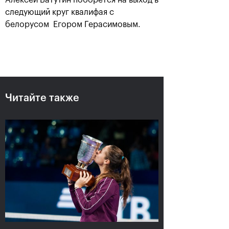
Алексей Ватутин поборется на выход в
следующий круг квалифая с
белорусом Егором Герасимовым.
Карен Хачанов: «Этот титул
навсегда останется в
памяти!»
21 октября, 19:00
Читайте также
Крайчек и Рам –
Карен Хачанов:
победители «ВТБ Кубок
«Конечно, хочется
Кремля»-2018
выиграть титульный
матч»
21 октября, 17:00
20 октября, 22:30