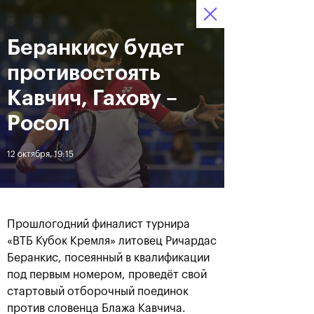
Беранкису будет
13–21 октября 2018,
8
Билеты
СК «Олимпийский»
:
:
22
17
54
противостоять
Новости
Кавчич, Гахову –
Росол
За все время
Дата
12 октября, 19:15
ЛЕНТА
Фотогалерея за 21 октября
Хачанов разгромил
Маннарино в финале
Прошлогодний финалист турнира
«ВТБ Кубок Кремля»-2018
«ВТБ Кубок Кремля» литовец Ричардас
Беранкис, посеянный в квалификации
под первым номером, проведёт свой
стартовый отборочный поединок
21 октября, 20:45
21 октября, 17:00
против словенца Блажа Кавчича.