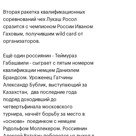
Вторая ракетка квалификационных
соревнований чех Лукаш Росол
сразится с чемпионом России Иваном
Гаховым, получившим wild card от
организаторов.
Ещё один россиянин - Теймураз
Габашвили - сыграет с пятым номером
квалификации немцем Даниэлем
Брандсом. Уроженец Гатчины
Российский дубль на «ВТБ
Кубок Кремля»-2018
Александр Бублик, выступающий за
Казахстан, два последние года
25 октября, 18:00
подряд доходивший до
четвертьфинала московского
турнира, начнёт борьбу за место в
«основе» поединком с немцем
Рудольфом Моллекером. Россиянин