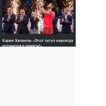
Карен Хачанов: «Этот титул
навсегда останется в
памяти!»
Карен Хачанов: «Этот титул навсегда
21 октября, 19:00
останется в памяти!»
21 октября, 19:00
Крайчек и Рам –
Карен Хачанов:
победители «ВТБ Кубок
«Конечно, хочется
Кремля»-2018
выиграть титульный
матч»
21 октября, 17:00
20 октября, 22:30