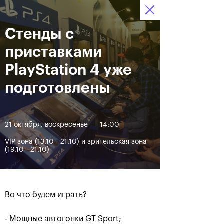
Стенды с
13–21 октября 2018,
8
Билеты
СК «Олимпийский»
:
:
17
54
44
приставками
Мероприятия
PlayStation 4 уже
подготовлены
За все время
Дата
21 октября, воскресенье
14:00
VIP зона (13.10 - 21.10) и зрительская зона
(19.10 - 21.10)
Во что будем играть?
⠀
- Мощные автогонки GT Sport;