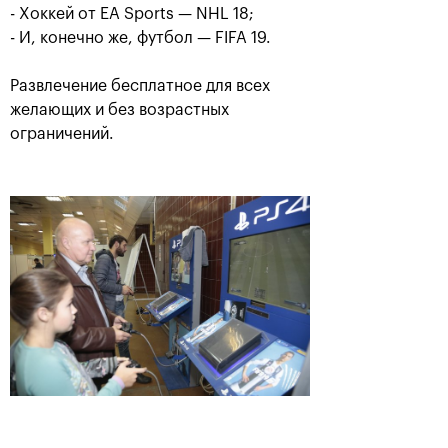
- Хоккей от EA Sports — NHL 18;
- И, конечно же, футбол — FIFA 19.
21 октября, 14:00
VIP-зона турнира (все дни)
3D фото с вашим
Развлечение бесплатное для всех
желающих и без возрастных
изображением на стенде
ограничений.
ВТБ