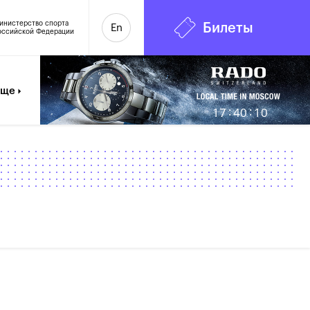
инистерство спорта
Билеты
En
оссийской Федерации
6
Еще
:
:
17
40
11