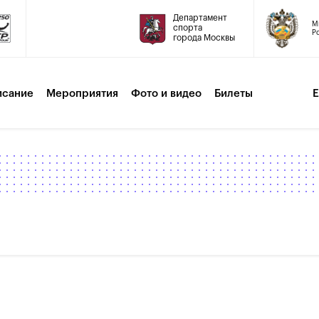
Департамент
М
спорта
Р
города Москвы
исание
Мероприятия
Фото и видео
Билеты