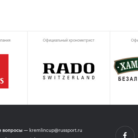
мпания
Официальный хронометрист
Офи
 вопросы
—
kremlincup@russport.ru