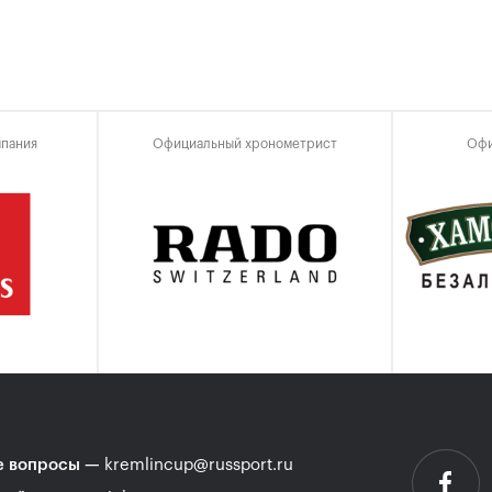
мпания
Официальный хронометрист
Офи
 вопросы
—
kremlincup@russport.ru