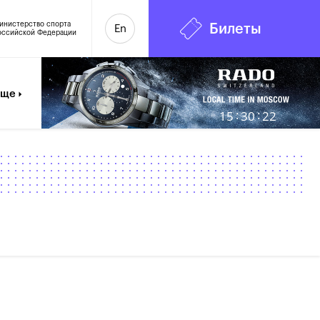
инистерство спорта
Билеты
En
оссийской Федерации
6
Еще
:
:
15
30
23