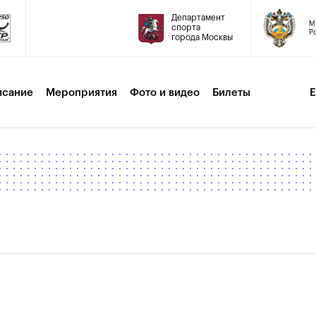
Департамент
М
спорта
Р
города Москвы
исание
Мероприятия
Фото и видео
Билеты